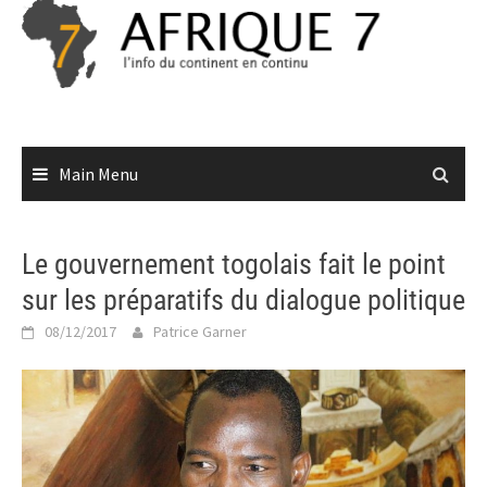
Skip
to
content
Main Menu
Le gouvernement togolais fait le point
sur les préparatifs du dialogue politique
08/12/2017
Patrice Garner