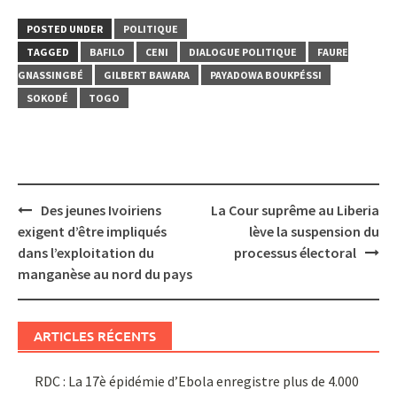
POSTED UNDER
POLITIQUE
TAGGED
BAFILO
CENI
DIALOGUE POLITIQUE
FAURE
GNASSINGBÉ
GILBERT BAWARA
PAYADOWA BOUKPÉSSI
SOKODÉ
TOGO
Post
Des jeunes Ivoiriens
La Cour suprême au Liberia
navigation
exigent d’être impliqués
lève la suspension du
dans l’exploitation du
processus électoral
manganèse au nord du pays
ARTICLES RÉCENTS
RDC : La 17è épidémie d’Ebola enregistre plus de 4.000