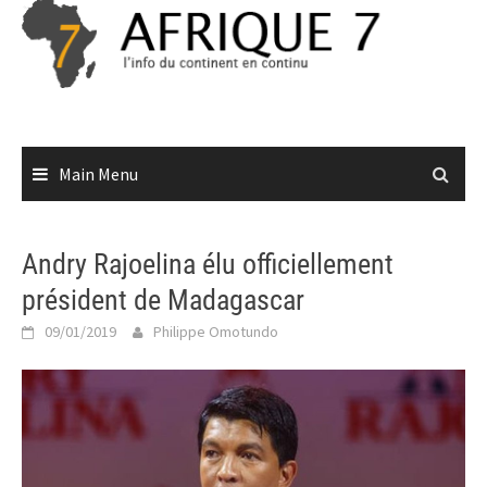
Skip
to
content
Main Menu
Andry Rajoelina élu officiellement
président de Madagascar
09/01/2019
Philippe Omotundo