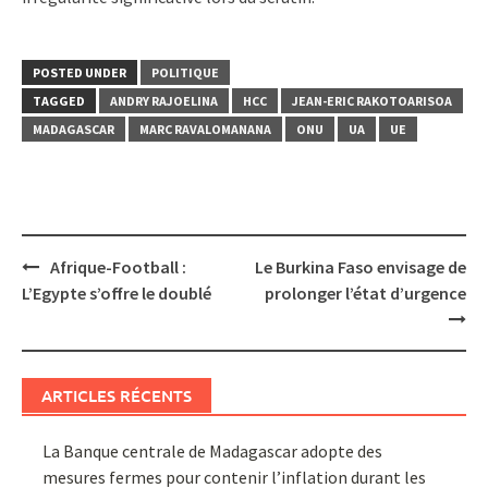
POSTED UNDER
POLITIQUE
TAGGED
ANDRY RAJOELINA
HCC
JEAN-ERIC RAKOTOARISOA
MADAGASCAR
MARC RAVALOMANANA
ONU
UA
UE
Post
Afrique-Football :
Le Burkina Faso envisage de
navigation
L’Egypte s’offre le doublé
prolonger l’état d’urgence
ARTICLES RÉCENTS
La Banque centrale de Madagascar adopte des
mesures fermes pour contenir l’inflation durant les