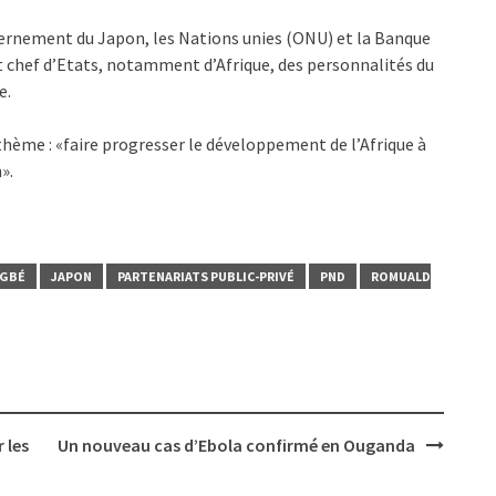
uvernement du Japon, les Nations unies (ONU) et la Banque
t chef d’Etats, notamment d’Afrique, des personnalités du
e.
thème : «faire progresser le développement de l’Afrique à
».
NGBÉ
JAPON
PARTENARIATS PUBLIC-PRIVÉ
PND
ROMUALD
 les
Un nouveau cas d’Ebola confirmé en Ouganda