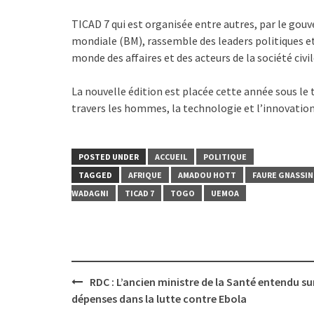
TICAD 7 qui est organisée entre autres, par le go
mondiale (BM), rassemble des leaders politiques e
monde des affaires et des acteurs de la société civil
La nouvelle édition est placée cette année sous le 
travers les hommes, la technologie et l’innovation
POSTED UNDER
ACCUEIL
POLITIQUE
TAGGED
AFRIQUE
AMADOU HOTT
FAURE GNASSI
WADAGNI
TICAD 7
TOGO
UEMOA
Post
RDC : L’ancien ministre de la Santé entendu sur
navigation
dépenses dans la lutte contre Ebola