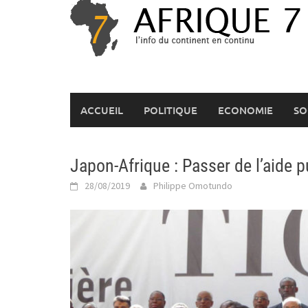
Skip
to
content
ACCUEIL
POLITIQUE
ECONOMIE
SO
Japon-Afrique : Passer de l’aide p
28/08/2019
Philippe Omotundo