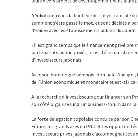
leurs divers projets de développement dans leurs p
A Yokohama dans la banlieue de Tokyo, capitale du 
semblent s’être passé le mot, et sont décidés à par
d’«aide» avec les établissements publics du Japon.
«Il est grand temps que le financement privé prenne
partenariats public-privé», a insisté le ministre 
d’investisseurs japonais.
Avec son homologue béninois, Romuald Wadagni, ils
de l’Union économique et monétaire ouest-africa
A la recherche d’investisseurs pour financer son
son côté organisé lundi un business-forum dans la 
La forte délégation togolaise conduite par son Chef
Forum, les grands axes du PND et les opportunités q
investisseurs privés japonais d’accompagner cet a