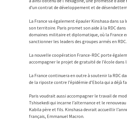
a ainsi obtenu de l’hexagone, une promesse d’aide f
d’un contrat de développement et de désendettem
La France va également épauler Kinshasa dans sa 
son territoire. Paris promet son aide à la RDC dan
domaines militaire et diplomatique, où la France 
sanctionner les leaders des groupes armés en RDC.
La nouvelle coopération France-RDC porte égalemen
accompagner le projet de gratuité de l’école dans l
La France continuera en outre à soutenir la RDC da
de la riposte contre l’épidémie d’Ebola qui a déjà f
Paris voudrait aussi accompagner le travail de mod
Tshisekedi qui incarne l’alternance et le renouveau
Kabila père et fils. Kinshasa devrait accueillir l’an
français, Emmanuel Macron.