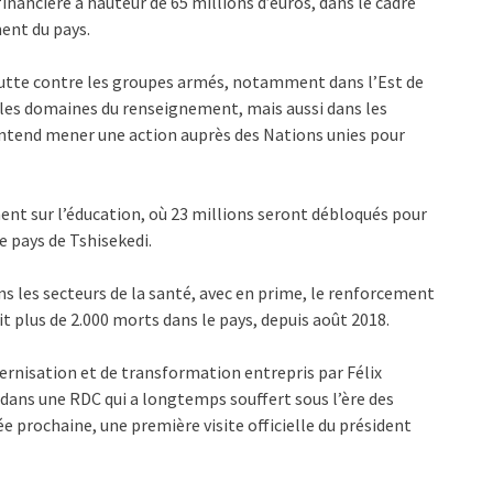
inancière à hauteur de 65 millions d’euros, dans le cadre
ent du pays.
lutte contre les groupes armés, notamment dans l’Est de
s les domaines du renseignement, mais aussi dans les
entend mener une action auprès des Nations unies pour
t sur l’éducation, où 23 millions seront débloqués pour
e pays de Tshisekedi.
ns les secteurs de la santé, avec en prime, le renforcement
ait plus de 2.000 morts dans le pays, depuis août 2018.
ernisation et de transformation entrepris par Félix
 dans une RDC qui a longtemps souffert sous l’ère des
née prochaine, une première visite officielle du président