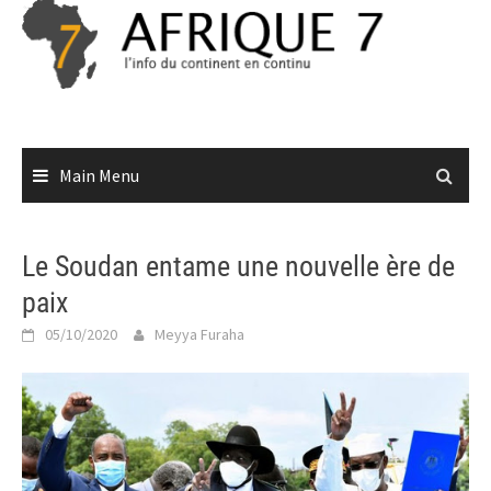
Skip
to
content
Main Menu
Le Soudan entame une nouvelle ère de
paix
05/10/2020
Meyya Furaha