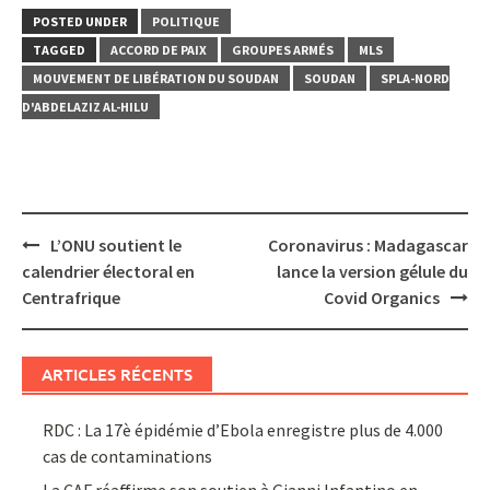
POSTED UNDER
POLITIQUE
TAGGED
ACCORD DE PAIX
GROUPES ARMÉS
MLS
MOUVEMENT DE LIBÉRATION DU SOUDAN
SOUDAN
SPLA-NORD
D'ABDELAZIZ AL-HILU
Post
L’ONU soutient le
Coronavirus : Madagascar
navigation
calendrier électoral en
lance la version gélule du
Centrafrique
Covid Organics
ARTICLES RÉCENTS
RDC : La 17è épidémie d’Ebola enregistre plus de 4.000
cas de contaminations
La CAF réaffirme son soutien à Gianni Infantino en