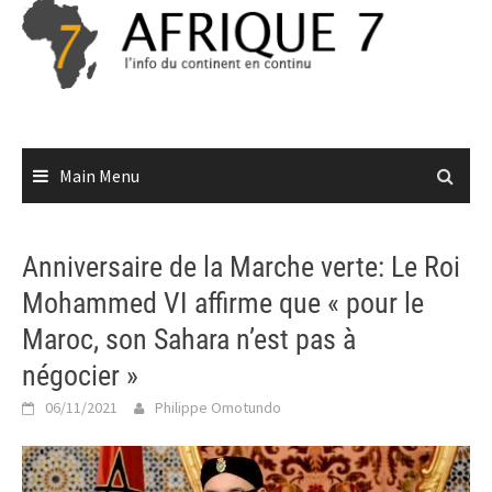
Skip
to
content
Main Menu
Anniversaire de la Marche verte: Le Roi
Mohammed VI affirme que « pour le
Maroc, son Sahara n’est pas à
négocier »
06/11/2021
Philippe Omotundo