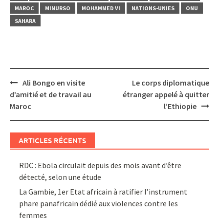
MAROC
MINURSO
MOHAMMED VI
NATIONS-UNIES
ONU
SAHARA
Post
Ali Bongo en visite
Le corps diplomatique
navigation
d’amitié et de travail au
étranger appelé à quitter
Maroc
l’Ethiopie
ARTICLES RÉCENTS
RDC : Ebola circulait depuis des mois avant d’être
détecté, selon une étude
La Gambie, 1er Etat africain à ratifier l’instrument
phare panafricain dédié aux violences contre les
femmes