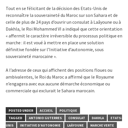
Tout en se félicitant de la décision des Etats-Unis de
reconnaître la souveraineté du Maroc sur son Sahara et de
celle de plus de 24 pays d’ouvrir un consulat à Laâyoune ou à
Dakhla, le Roi Mohammed VI a indiqué que cette orientation
« affermit le caractère irréversible du processus politique en
marche : il est voué à mettre en place une solution
définitive fondée sur l’Initiative d’autonomie, sous
souveraineté marocaine ».
A l’adresse de ceux qui affichent des positions floues ou
ambivalentes, le Roi du Maroc a affirmé que le Royaume
n’engagera avec eux aucune démarche économique ou
commerciale qui exclurait le Sahara marocain.
POSTED UNDER
ACCUEIL
POLITIQUE
TAGGED
ANTONIO GUTERRES
CONSULAT
DAKHLA
ETATS-
UNIS
INITIATIVE D’AUTONOMIE
LAÂYOUNE
MARCHE VERTE