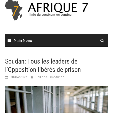
Skip
to
content
Main Menu
Soudan: Tous les leaders de
l’Opposition libérés de prison
28/04/2022
Philippe Omotundo