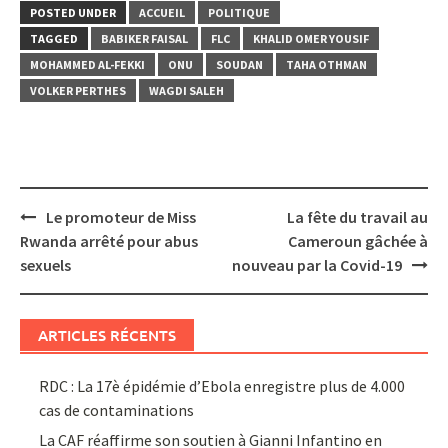
POSTED UNDER
ACCUEIL
POLITIQUE
TAGGED
BABIKER FAISAL
FLC
KHALID OMER YOUSIF
MOHAMMED AL-FEKKI
ONU
SOUDAN
TAHA OTHMAN
VOLKER PERTHES
WAGDI SALEH
Post
Le promoteur de Miss
La fête du travail au
navigation
Rwanda arrêté pour abus
Cameroun gâchée à
sexuels
nouveau par la Covid-19
ARTICLES RÉCENTS
RDC : La 17è épidémie d’Ebola enregistre plus de 4.000
cas de contaminations
La CAF réaffirme son soutien à Gianni Infantino en