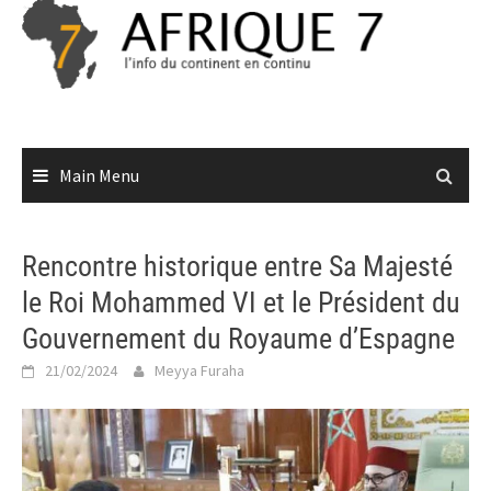
Skip
to
content
Main Menu
Rencontre historique entre Sa Majesté
le Roi Mohammed VI et le Président du
Gouvernement du Royaume d’Espagne
21/02/2024
Meyya Furaha