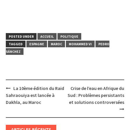
POSTED UNDER
ACCUEIL
POLITIQUE
TAGGED
ESPAGNE
MAROC
MOHAMMED VI
PEDRO
SÁNCHEZ
Post
La 10ème édition du Raid
Crise de l’eau en Afrique du
navigation
Sahraouiya est lancée à
Sud : Problèmes persistants
Dakhla, au Maroc
et solutions controversées
ARTICLES RÉCENTS