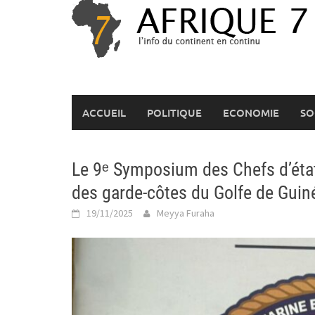
Skip
to
content
ACCUEIL
POLITIQUE
ECONOMIE
SO
Le 9ᵉ Symposium des Chefs d’éta
des garde-côtes du Golfe de Guiné
19/11/2025
Meyya Furaha