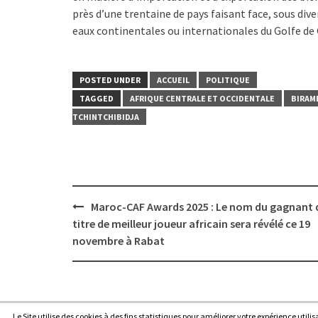
près d’une trentaine de pays faisant face, sous div
eaux continentales ou internationales du Golfe de 
POSTED UNDER
ACCUEIL
POLITIQUE
TAGGED
AFRIQUE CENTRALE ET OCCIDENTALE
BIRAM
TCHINTCHIBIDJA
Post
Maroc-CAF Awards 2025 : Le nom du gagnant 
navigation
titre de meilleur joueur africain sera révélé ce 19
novembre à Rabat
Le Site utilise des cookies à des fins statistiques pour améliorer votre expérience utili