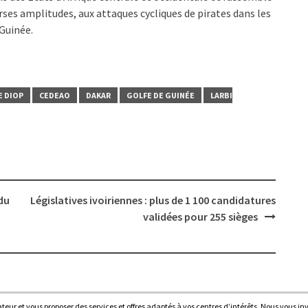
erses amplitudes, aux attaques cycliques de pirates dans les
Guinée.
E DIOP
CEDEAO
DAKAR
GOLFE DE GUINÉE
LARBI
du
Législatives ivoiriennes : plus de 1 100 candidatures
validées pour 255 sièges
sateur et vous proposer des services et offres adaptés à vos centres d’intérêts. Nous vous in