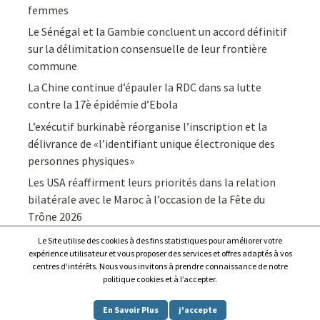
femmes
Le Sénégal et la Gambie concluent un accord définitif
sur la délimitation consensuelle de leur frontière
commune
La Chine continue d’épauler la RDC dans sa lutte
contre la 17è épidémie d’Ebola
L’exécutif burkinabè réorganise l’inscription et la
délivrance de «l’identifiant unique électronique des
personnes physiques»
Les USA réaffirment leurs priorités dans la relation
bilatérale avec le Maroc à l’occasion de la Fête du
Trône 2026
Le Site utilise des cookies à des fins statistiques pour améliorer votre
expérience utilisateur et vous proposer des services et offres adaptés à vos
centres d’intérêts. Nous vous invitons à prendre connaissance de notre
politique cookies et à l’accepter.
Copyright © 2026
Afrique7, l’info du continent en continu
.
En Savoir Plus
j'accepte
Proudly powered by
WordPress
.
|
Theme: Awaken by
ThemezHut
.