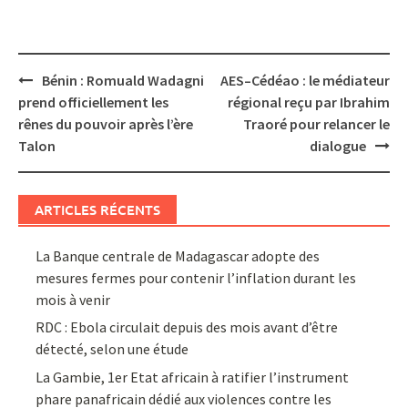
Post
Bénin : Romuald Wadagni
AES–Cédéao : le médiateur
navigation
prend officiellement les
régional reçu par Ibrahim
rênes du pouvoir après l’ère
Traoré pour relancer le
Talon
dialogue
ARTICLES RÉCENTS
La Banque centrale de Madagascar adopte des
mesures fermes pour contenir l’inflation durant les
mois à venir
RDC : Ebola circulait depuis des mois avant d’être
détecté, selon une étude
La Gambie, 1er Etat africain à ratifier l’instrument
phare panafricain dédié aux violences contre les