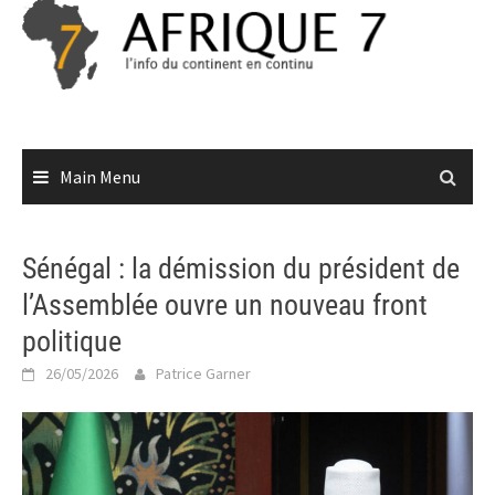
Skip
to
content
Main Menu
Sénégal : la démission du président de
l’Assemblée ouvre un nouveau front
politique
26/05/2026
Patrice Garner