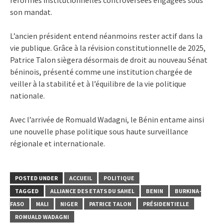
son mandat.
L’ancien président entend néanmoins rester actif dans la
vie publique. Grâce à la révision constitutionnelle de 2025,
Patrice Talon siègera désormais de droit au nouveau Sénat
béninois, présenté comme une institution chargée de
veiller à la stabilité et à l’équilibre de la vie politique
nationale.
Avec l’arrivée de Romuald Wadagni, le Bénin entame ainsi
une nouvelle phase politique sous haute surveillance
régionale et internationale.
POSTED UNDER
ACCUEIL
POLITIQUE
TAGGED
ALLIANCE DES ETATS DU SAHEL
BENIN
BURKINA-
FASO
MALI
NIGER
PATRICE TALON
PRÉSIDENTIELLE
ROMUALD WADAGNI