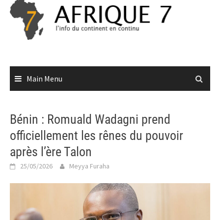
Skip
to
content
Main Menu
Bénin : Romuald Wadagni prend
officiellement les rênes du pouvoir
après l’ère Talon
25/05/2026
Meyya Furaha