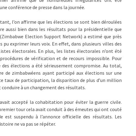
rnier affirme que de nombreuses irrégularités ont été
 une conférence de presse dans la journée.
nt, l’on affirme que les élections se sont bien déroulées
ire aussi bien dans les résultats pour la présidentielle que
SN (Zimbabwe Election Support Network) a estimé que près
s pu exprimer leurs voix. En effet, dans plusieurs villes des
istes électorales. En plus, les listes électorales n’ont été
es procédures de vérification et de recours impossible. Pour
ité des élections a été sérieusement compromise. Au total,
re de zimbabwéens ayant participé aux élections sur une
e taux de participation, la disparition de plus d’un million
 conduire à un changement des résultats.
vait accepté la cohabitation pour éviter la guerre civile.
remier tour cela avait conduit à des émeutes qui ont couté
 est suspendu à l’annonce officielle des résultats. Les
stoire ne va pas se répéter.