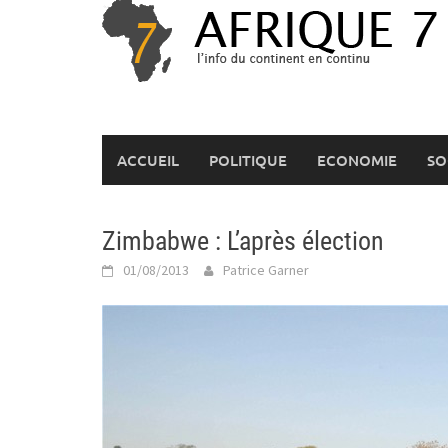
Skip
to
content
ACCUEIL
POLITIQUE
ECONOMIE
SO
Zimbabwe : L’après élection
01/08/2013
Patrice Garner