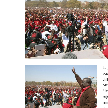
Le 
pas
di
ob
éle
re
min