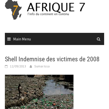
Skip
to
content
Main Menu
Shell Indemnise des victimes de 2008
12/09/2013
Sumai Issa