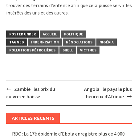
trouver des terrains d’entente afin que cela puisse servir les
intérêts des uns et des autres.
POSTED UNDER
ACCUEIL
POLITIQUE
TAGGED
INDEMNISATION
NÉGOCIATIONS
NIGÉRIA
POLLUTIONS PÉTROLIÈRES
SHELL
VICTIMES
Post
Zambie : les prix du
Angola : le pays le plus
navigation
cuivre en baisse
heureux d’Afrique
ARTICLES RÉCENTS
RDC : La 17è épidémie d’Ebola enregistre plus de 4.000