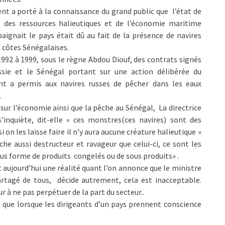
t a porté à la connaissance du grand public que l’état de
 des ressources halieutiques et de l’économie maritime
baignait le pays était dû au fait de la présence de navires
s côtes Sénégalaises.
1992 à 1999, sous le règne Abdou Diouf, des contrats signés
ssie et le Sénégal portant sur une action délibérée du
t a permis aux navires russes de pêcher dans les eaux
.
u sur l’économie ainsi que la pêche au Sénégal, La directrice
nquiète, dit-elle « ces monstres(ces navires) sont des
on les laisse faire il n’y aura aucune créature halieutique »
he aussi destructeur et ravageur que celui-ci, ce sont les
us forme de produits congelés ou de sous produits» .
t aujourd’hui une réalité quant l’on annonce que le ministre
rtagé de tous, décide autrement, cela est inacceptable.
 à ne pas perpétuer de la part du secteur..
que lorsque les dirigeants d’un pays prennent conscience