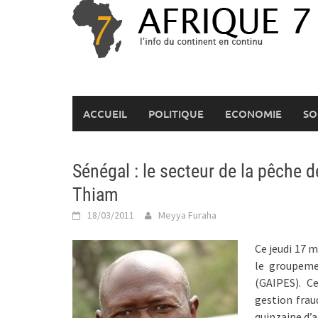
Skip
to
content
ACCUEIL
POLITIQUE
ECONOMIE
SO
Sénégal : le secteur de la pêche 
Thiam
18/03/2011
Meyya Furaha
Ce jeudi 17 
le groupeme
(GAIPES). C
gestion frau
quinzaine d’