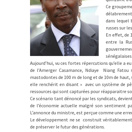
Ce groupemen
délabrement
dans lequel 
russes sur le
En effet, de 
entre la Ru
gouvernemen
sénégalaises
Aujourd’hui, vu ces fortes répercutions qu’elle a e
de l’Amerger Casamance, Ndiaye Niang Fatou s’i
mastodontes de 100 m de long et de 10m de haut, si 
elle renchérit en disant « avec un système de pêc
ressources qui sont capturées pour réapparaitre so
Ce scénario tant dénoncé par les syndicats, devien
de l’économie actuelle malgré son sentiment pa
L’annonce du ministre, est perçue comme une erreur
Le développement ne se construit véritablement 
de préserver le futur des générations.