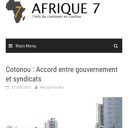
Skip
to
content
Main Menu
Cotonou : Accord entre gouvernement
et syndicats
17/09/2014
Meyya Furaha