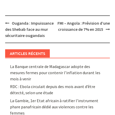
Post
Ouganda : Impuissance
FMI – Angola : Prévision d’une
navigation
des Shebab face au mur
croissance de 7% en 2015
sécuritaire ougandais
ARTICLES RÉCENTS
La Banque centrale de Madagascar adopte des
mesures fermes pour contenir l’inflation durant les
mois à venir
RDC : Ebola circulait depuis des mois avant d’être
détecté, selon une étude
La Gambie, 1er Etat africain à ratifier l’instrument
phare panafricain dédié aux violences contre les
femmes