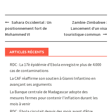
Post
Sahara Occidental : Un
Zambie-Zimbabwe :
navigation
positionnement fort de
Lancement d’un visa
Mohammed VI
touristique commun
ARTICLES RÉCENTS
RDC : La 17è épidémie d’Ebola enregistre plus de 4.000
cas de contaminations
La CAF réaffirme son soutien à Gianni Infantino en
avançant ses arguments
La Banque centrale de Madagascar adopte des
mesures fermes pour contenir l’inflation durant les
mois à venir
RDC : Ebola circulait depuis des mois avant d’être