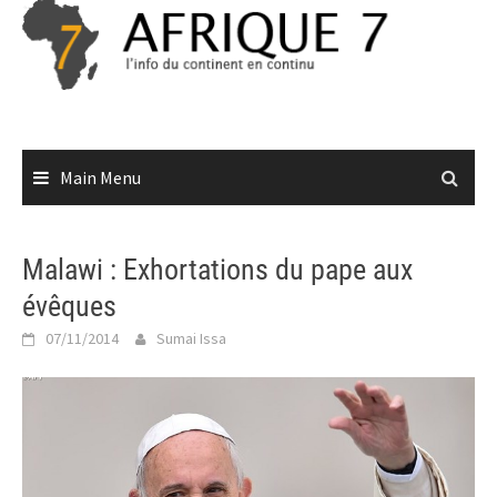
Skip
to
content
Main Menu
Malawi : Exhortations du pape aux
évêques
07/11/2014
Sumai Issa