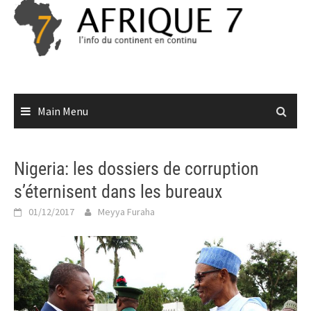
Skip
to
content
Main Menu
Nigeria: les dossiers de corruption
s’éternisent dans les bureaux
01/12/2017
Meyya Furaha