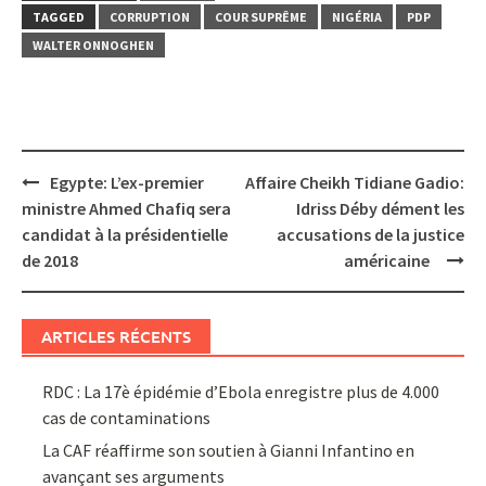
TAGGED
CORRUPTION
COUR SUPRÊME
NIGÉRIA
PDP
WALTER ONNOGHEN
Post
Egypte: L’ex-premier
Affaire Cheikh Tidiane Gadio:
navigation
ministre Ahmed Chafiq sera
Idriss Déby dément les
candidat à la présidentielle
accusations de la justice
de 2018
américaine
ARTICLES RÉCENTS
RDC : La 17è épidémie d’Ebola enregistre plus de 4.000
cas de contaminations
La CAF réaffirme son soutien à Gianni Infantino en
avançant ses arguments