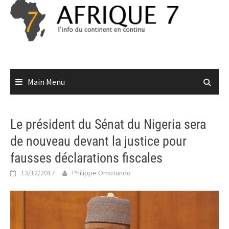
Skip
to
content
Main Menu
Le président du Sénat du Nigeria sera
de nouveau devant la justice pour
fausses déclarations fiscales
13/12/2017
Philippe Omotundo