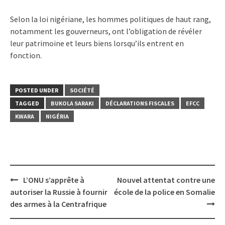
Selon la loi nigériane, les hommes politiques de haut rang,
notamment les gouverneurs, ont l’obligation de révéler
leur patrimoine et leurs biens lorsqu’ils entrent en
fonction.
POSTED UNDER
SOCIÉTÉ
TAGGED
BUKOLA SARAKI
DÉCLARATIONS FISCALES
EFCC
KWARA
NIGÉRIA
Post
L’ONU s’apprête à
Nouvel attentat contre une
navigation
autoriser la Russie à fournir
école de la police en Somalie
des armes à la Centrafrique