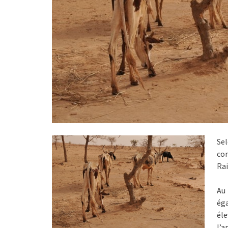
Se
co
Rai
Au
ég
éle
l’