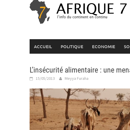
Skip
to
content
ACCUEIL
POLITIQUE
ECONOMIE
SO
L’insécurité alimentaire : une men
15/05/2013
Meyya Furaha