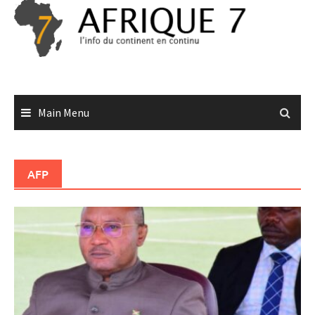
Skip
to
content
Main Menu
AFP