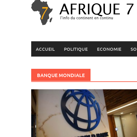
Skip
to
content
ACCUEIL
POLITIQUE
ECONOMIE
SO
BANQUE MONDIALE