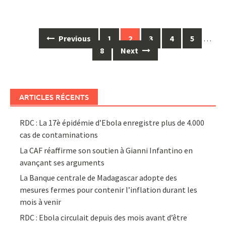
Posts
Previous
1
2
3
4
5
…
navigation
8
Next
ARTICLES RÉCENTS
RDC : La 17è épidémie d’Ebola enregistre plus de 4.000
cas de contaminations
La CAF réaffirme son soutien à Gianni Infantino en
avançant ses arguments
La Banque centrale de Madagascar adopte des
mesures fermes pour contenir l’inflation durant les
mois à venir
RDC : Ebola circulait depuis des mois avant d’être