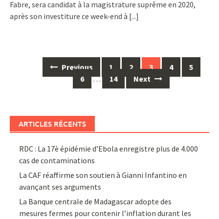
Fabre, sera candidat à la magistrature suprême en 2020,
après son investiture ce week-end à
[...]
Posts
Previous
1
2
3
4
5
navigation
6
…
14
Next
ARTICLES RÉCENTS
RDC : La 17è épidémie d’Ebola enregistre plus de 4.000
cas de contaminations
La CAF réaffirme son soutien à Gianni Infantino en
avançant ses arguments
La Banque centrale de Madagascar adopte des
mesures fermes pour contenir l’inflation durant les