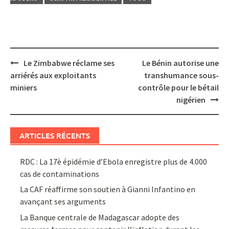
Post
Le Zimbabwe réclame ses
Le Bénin autorise une
navigation
arriérés aux exploitants
transhumance sous-
miniers
contrôle pour le bétail
nigérien
ARTICLES RÉCENTS
RDC : La 17è épidémie d’Ebola enregistre plus de 4.000
cas de contaminations
La CAF réaffirme son soutien à Gianni Infantino en
avançant ses arguments
La Banque centrale de Madagascar adopte des