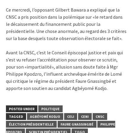
Ce mercredi, l’opposant Gilbert Bawara a expliqué que la
CNSC a pris position dans la polémique sur «le retard dans
le décaissement du financement public pour la
présidentielle. Une chose anormale, au regard des 3 critères
sur la base desquels toute observation électorale se fait».
Avant la CNSC, c’est le Conseil épiscopal justice et paix qui
s’est vu refuser l’accréditation pour observer ce scrutin,
pour son «impartialité», allusion sans doute faite à Mgr
Philippe Kpodzro, l’influent archevêque émérite de Lomé
qui critique le régime du président Faure Gnassingbé et
apporte son soutien au candidat Agbéyomé Kodjo.
POSTED UNDER
POLITIQUE
TAGGED
AGBÉYOMÉ KODJO
CELI
CENI
CNSC
ÉLECTION PRÉSIDENTIELLE
FAURE GNASSINGBÉ
PHILIPPE
KPODZRO
SCRUTIN PRÉSIDENTIEL
TOGO