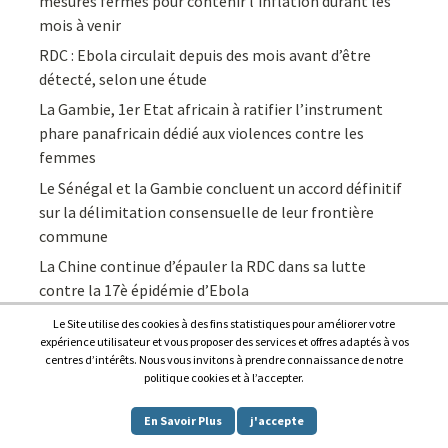
mesures fermes pour contenir l’inflation durant les
mois à venir
RDC : Ebola circulait depuis des mois avant d’être
détecté, selon une étude
La Gambie, 1er Etat africain à ratifier l’instrument
phare panafricain dédié aux violences contre les
femmes
Le Sénégal et la Gambie concluent un accord définitif
sur la délimitation consensuelle de leur frontière
commune
La Chine continue d’épauler la RDC dans sa lutte
contre la 17è épidémie d’Ebola
Le Site utilise des cookies à des fins statistiques pour améliorer votre
expérience utilisateur et vous proposer des services et offres adaptés à vos
centres d’intérêts. Nous vous invitons à prendre connaissance de notre
politique cookies et à l’accepter.
Copyright © 2026
Afrique7, l’info du continent en continu
.
En Savoir Plus
j'accepte
Proudly powered by
WordPress
.
|
Theme: Awaken by
ThemezHut
.