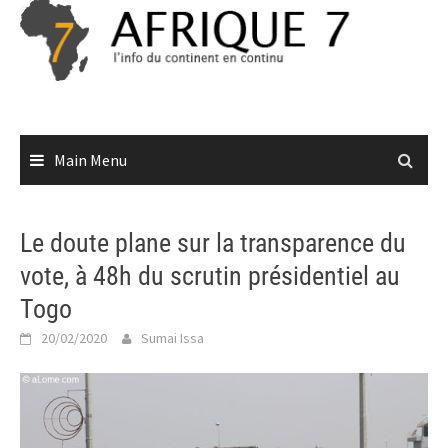
Skip
to
content
Main Menu
Le doute plane sur la transparence du
vote, à 48h du scrutin présidentiel au
Togo
20/02/2020
Sumai Issa