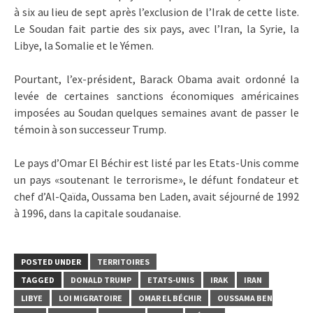
à six au lieu de sept après l’exclusion de l’Irak de cette liste.
Le Soudan fait partie des six pays, avec l’Iran, la Syrie, la
Libye, la Somalie et le Yémen.
Pourtant, l’ex-président, Barack Obama avait ordonné la
levée de certaines sanctions économiques américaines
imposées au Soudan quelques semaines avant de passer le
témoin à son successeur Trump.
Le pays d’Omar El Béchir est listé par les Etats-Unis comme
un pays «soutenant le terrorisme», le défunt fondateur et
chef d’Al-Qaïda, Oussama ben Laden, avait séjourné de 1992
à 1996, dans la capitale soudanaise.
POSTED UNDER
TERRITOIRES
TAGGED
DONALD TRUMP
ETATS-UNIS
IRAK
IRAN
LIBYE
LOI MIGRATOIRE
OMAR EL BÉCHIR
OUSSAMA BEN