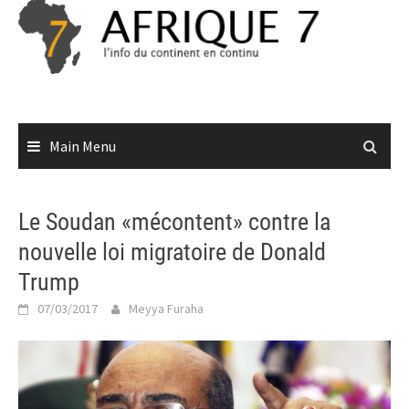
Skip
to
content
Main Menu
Le Soudan «mécontent» contre la
nouvelle loi migratoire de Donald
Trump
07/03/2017
Meyya Furaha