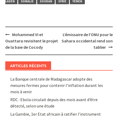
LADEN
SOMALIE
SOUDAN
SYRIE
YÉMEN
Post
Mohammed VI et
L’émissaire de l’ONU pour le
navigation
Ouattara revisitent le projet
Sahara occidental rend son
de la baie de Cocody
tablier
ARTICLES RÉCENTS
La Banque centrale de Madagascar adopte des
mesures fermes pour contenir l’inflation durant les
mois à venir
RDC : Ebola circulait depuis des mois avant d’être
détecté, selon une étude
La Gambie, 1er Etat africain à ratifier l’instrument