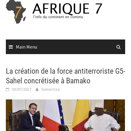
Skip
to
content
Main Menu
La création de la force antiterroriste G5-
Sahel concrétisée à Bamako
03/07/2017
Sumai Issa