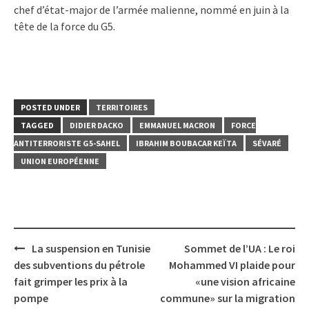
chef d’état-major de l’armée malienne, nommé en juin à la
tête de la force du G5.
POSTED UNDER
TERRITOIRES
TAGGED
DIDIER DACKO
EMMANUEL MACRON
FORCE
ANTITERRORISTE G5-SAHEL
IBRAHIM BOUBACAR KEÏTA
SÉVARÉ
UNION EUROPÉENNE
Post
La suspension en Tunisie
Sommet de l’UA : Le roi
navigation
des subventions du pétrole
Mohammed VI plaide pour
fait grimper les prix à la
«une vision africaine
pompe
commune» sur la migration