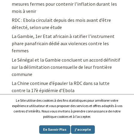
mesures fermes pour contenir l’inflation durant les
mois à venir
RDC : Ebola circulait depuis des mois avant d’être
détecté, selon une étude
La Gambie, 1er Etat africain à ratifier l’instrument
phare panafricain dédié aux violences contre les
femmes
Le Sénégal et la Gambie concluent un accord définitif
sur la délimitation consensuelle de leur frontière
commune
La Chine continue d’épauler la RDC dans sa lutte
contre la 17è épidémie d’Ebola
Le Site utilise des cookies à des fins statistiques pour améliorer votre
expérience utilisateur et vous proposer des services et offres adaptés à vos
centres d’intérêts. Nous vous invitons à prendre connaissance de notre
politique cookies et à l’accepter.
Copyright © 2026
Afrique7, l’info du continent en continu
.
En Savoir Plus
j'accepte
Proudly powered by
WordPress
.
|
Theme: Awaken by
ThemezHut
.