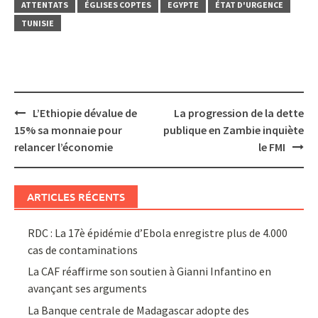
ATTENTATS
ÉGLISES COPTES
EGYPTE
ÉTAT D'URGENCE
TUNISIE
Post
L’Ethiopie dévalue de
La progression de la dette
navigation
15% sa monnaie pour
publique en Zambie inquiète
relancer l’économie
le FMI
ARTICLES RÉCENTS
RDC : La 17è épidémie d’Ebola enregistre plus de 4.000
cas de contaminations
La CAF réaffirme son soutien à Gianni Infantino en
avançant ses arguments
La Banque centrale de Madagascar adopte des