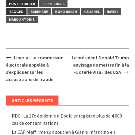
POSTED UNDER
TERRITOIRES
TAGGED
BARKHANE
BOKO HARAM
G5 SAHEL
HAWBI
MARC-ANTOINE
Post
Liberia : La commission
Le président Donald Trump
navigation
électorale appelée à
envisage de mettre fin à la
s’expliquer sur les
«Loterie Visa» des USA
accusations de fraude
ARTICLES RÉCENTS
RDC : La 17è épidémie d’Ebola enregistre plus de 4.000
cas de contaminations
La CAF réaffirme son soutien à Gianni Infantino en