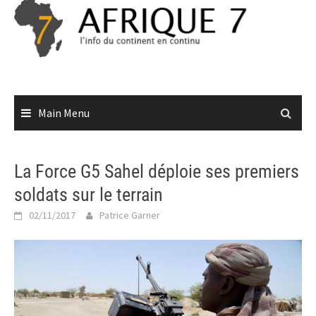
Skip
to
content
Main Menu
La Force G5 Sahel déploie ses premiers
soldats sur le terrain
02/11/2017
Patrice Garner