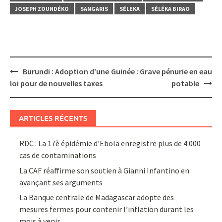
JOSEPH ZOUNDÉKO
SANGARIS
SÉLEKA
SÉLÉKA BIRAO
Post
Burundi : Adoption d’une
Guinée : Grave pénurie en eau
navigation
loi pour de nouvelles taxes
potable
ARTICLES RÉCENTS
RDC : La 17è épidémie d’Ebola enregistre plus de 4.000
cas de contaminations
La CAF réaffirme son soutien à Gianni Infantino en
avançant ses arguments
La Banque centrale de Madagascar adopte des
mesures fermes pour contenir l’inflation durant les
mois à venir