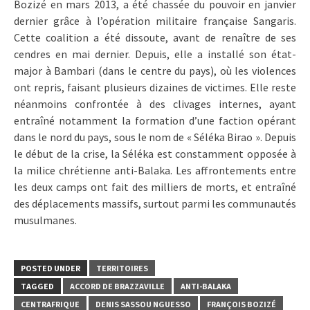
Bozizé en mars 2013, a été chassée du pouvoir en janvier
dernier grâce à l’opération militaire française Sangaris.
Cette coalition a été dissoute, avant de renaître de ses
cendres en mai dernier. Depuis, elle a installé son état-
major à Bambari (dans le centre du pays), où les violences
ont repris, faisant plusieurs dizaines de victimes. Elle reste
néanmoins confrontée à des clivages internes, ayant
entraîné notamment la formation d’une faction opérant
dans le nord du pays, sous le nom de « Séléka Birao ». Depuis
le début de la crise, la Séléka est constamment opposée à
la milice chrétienne anti-Balaka. Les affrontements entre
les deux camps ont fait des milliers de morts, et entraîné
des déplacements massifs, surtout parmi les communautés
musulmanes.
POSTED UNDER
TERRITOIRES
TAGGED
ACCORD DE BRAZZAVILLE
ANTI-BALAKA
CENTRAFRIQUE
DENIS SASSOU NGUESSO
FRANÇOIS BOZIZÉ