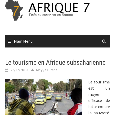
Skip
to
content
Main Menu
Le tourisme en Afrique subsaharienne
22/12/2010
Meyya Furaha
Le tourisme
est un
moyen
efficace de
lutte contre
la pauvreté.