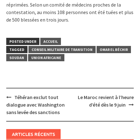
réprimées. Selon un comité de médecins proches de la
contestation, au moins 108 personnes ont été tuées et plus
de 500 blessées en trois jours.
POSTED UNDER
ACCUEIL
TAGGED
CONSEIL MILITAIRE DE TRANSITION
OMAR EL BÉCHIR
SOUDAN
UNION AFRICAINE
Post
Téhéran exclut tout
Le Maroc revient à l’heure
navigation
dialogue avec Washington
d’été dès le 9 juin
sans levée des sanctions
ARTICLES RÉCENTS