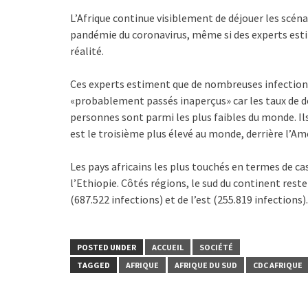
L’Afrique continue visiblement de déjouer les scéna
pandémie du coronavirus, même si des experts estim
réalité.
Ces experts estiment que de nombreuses infections
«probablement passés inaperçus» car les taux de dé
personnes sont parmi les plus faibles du monde. Ils
est le troisième plus élevé au monde, derrière l’Am
Les pays africains les plus touchés en termes de cas
l’Ethiopie. Côtés régions, le sud du continent reste
(687.522 infections) et de l’est (255.819 infections).
POSTED UNDER
ACCUEIL
SOCIÉTÉ
TAGGED
AFRIQUE
AFRIQUE DU SUD
CDC AFRIQUE