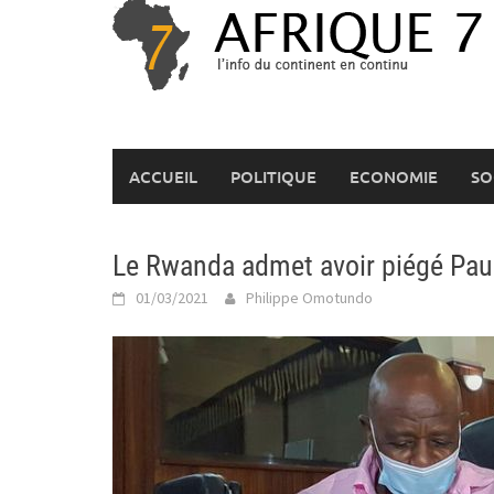
Skip
to
content
ACCUEIL
POLITIQUE
ECONOMIE
SO
Le Rwanda admet avoir piégé Paul
01/03/2021
Philippe Omotundo