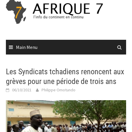
Skip
to
content
Main Menu
Les Syndicats tchadiens renoncent aux
grèves pour une période de trois ans
06/10/2021
Philippe Omotundo