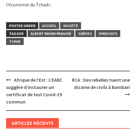
l’économie du Tchad».
POSTED UNDER
ACCUEIL
SOCIÉTÉ
TAGGED
ALBERT PAHIMI PADACKÉ
GRÈVES
SYNDICATS
TCHAD
Post
Afrique de l’Est : L’EABC
RCA : Des rebelles tuent une
navigation
suggère d’instaurer un
dizaine de civils à Bambari
certificat de test Covid-19
commun
ARTICLES RÉCENTS