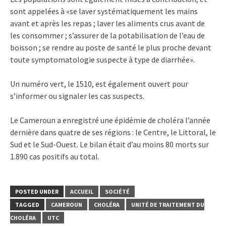
sont appelées à «se laver systématiquement les mains
avant et après les repas ; laver les aliments crus avant de
les consommer ; s’assurer de la potabilisation de l’eau de
boisson ; se rendre au poste de santé le plus proche devant
toute symptomatologie suspecte à type de diarrhée».
Un numéro vert, le 1510, est également ouvert pour
s’informer ou signaler les cas suspects.
Le Cameroun a enregistré une épidémie de choléra l’année
dernière dans quatre de ses régions : le Centre, le Littoral, le
Sud et le Sud-Ouest. Le bilan était d’au moins 80 morts sur
1.890 cas positifs au total.
POSTED UNDER
ACCUEIL
SOCIÉTÉ
TAGGED
CAMEROUN
CHOLÉRA
UNITÉ DE TRAITEMENT DU
CHOLÉRA
UTC