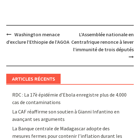
Post
Washington menace
L’Assemblée nationale en
navigation
d’exclure l’Ethiopie de l’AGOA
Centrafrique renonce à lever
l’immunité de trois députés
ARTICLES RÉCENTS
RDC : La 17è épidémie d’Ebola enregistre plus de 4.000
cas de contaminations
La CAF réaffirme son soutien à Gianni Infantino en
avançant ses arguments
La Banque centrale de Madagascar adopte des
mesures fermes pour contenir l’inflation durant les