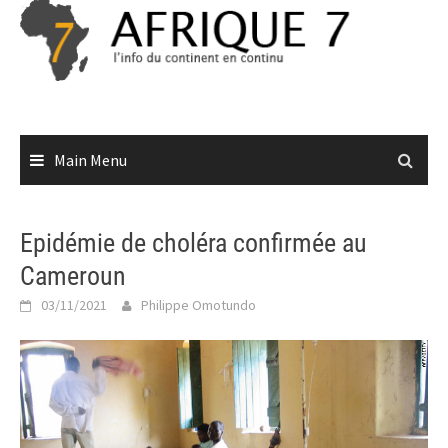
Skip
to
content
Main Menu
Epidémie de choléra confirmée au
Cameroun
03/11/2021
Philippe Omotundo