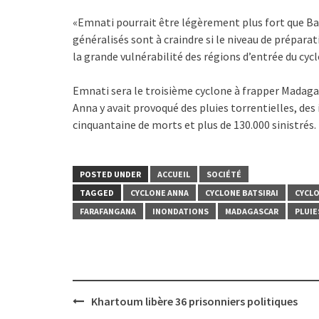
«Emnati pourrait être légèrement plus fort que B
généralisés sont à craindre si le niveau de préparat
la grande vulnérabilité des régions d’entrée du cyc
Emnati sera le troisième cyclone à frapper Madagasc
Anna y avait provoqué des pluies torrentielles, de
cinquantaine de morts et plus de 130.000 sinistrés.
POSTED UNDER
ACCUEIL
SOCIÉTÉ
TAGGED
CYCLONE ANNA
CYCLONE BATSIRAI
CYCLO
FARAFANGANA
INONDATIONS
MADAGASCAR
PLUIE
Post
Khartoum libère 36 prisonniers politiques
navigation