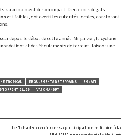
atsirai au moment de son impact. D’énormes dégâts
ion est faible», ont averti les autorités locales, constatant
lone.
ar depuis le début de cette année. Mi-janvier, le cyclone
s inondations et des éboulements de terrains, faisant une
NE TROPICAL
ÉBOULEMENTS DE TERRAINS
EMNATI
S TORRENTIELLES
VATOMANDRY
Le Tchad va renforcer sa participation militaire à la
MINUSMA pour soutenir le Mali