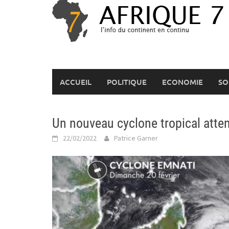
Skip
to
content
ACCUEIL
POLITIQUE
ECONOMIE
SO
Un nouveau cyclone tropical att
22/02/2022
Patrice Garner