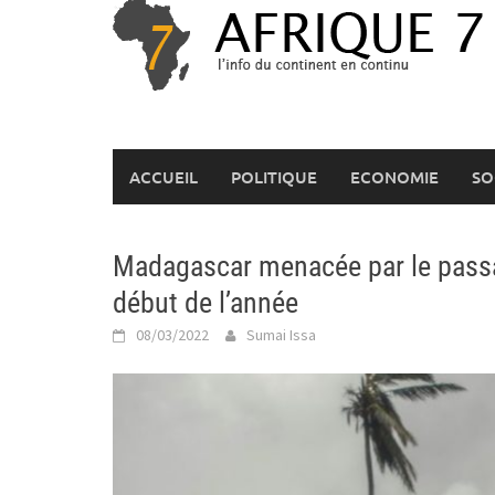
Skip
to
content
ACCUEIL
POLITIQUE
ECONOMIE
SO
Madagascar menacée par le passa
début de l’année
08/03/2022
Sumai Issa