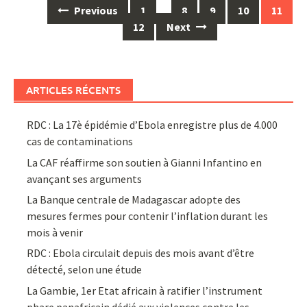
Posts
Previous
1
…
8
9
10
11
navigation
12
Next
ARTICLES RÉCENTS
RDC : La 17è épidémie d’Ebola enregistre plus de 4.000
cas de contaminations
La CAF réaffirme son soutien à Gianni Infantino en
avançant ses arguments
La Banque centrale de Madagascar adopte des
mesures fermes pour contenir l’inflation durant les
mois à venir
RDC : Ebola circulait depuis des mois avant d’être
détecté, selon une étude
La Gambie, 1er Etat africain à ratifier l’instrument
phare panafricain dédié aux violences contre les