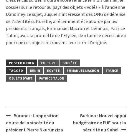
dossier sur le retour au pays des objets « volés » à l’ancienne
Dahomey. Le sujet, auquel s’intéressent des ONG de défense
de l’identité culturelle, a récemment été abordé par les
présidents français, Emmanuel Macron et béninois, Patrice
Talon, avec la promette de l’Elysée, de « faire le nécessaire »
pour que ces objets retrouvent leur terre d’origine.
POSTED UNDER
CULTURE
SOCIÉTÉ
TAGGED
BENIN
EGYPTE
EMMANUEL MACRON
FRANCE
OBJETS D'ART
PATRICE TALON
Post
Burundi : L’opposition
Burkina : Nouvel appui
navigation
doute de la sincérité du
budgétaire de l’UE pour la
président Pierre Nkurunziza
sécurité au Sahel