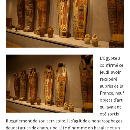
L’Egypte a
confirmé ce
jeudi avoir
récupéré
auprès de la
France, neuf
objets d’art
qui avaient
été sortis
illégalement de son territoire. Il s’agit de cinq sarcophages,
deux statues de chats, une tête d’homme en basalte et un