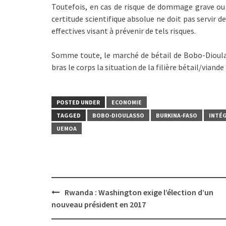
Toutefois, en cas de risque de dommage grave ou i
certitude scientifique absolue ne doit pas servir 
effectives visant à prévenir de tels risques.
Somme toute, le marché de bétail de Bobo-Dioulas
bras le corps la situation de la filière bétail/viande
POSTED UNDER
ECONOMIE
TAGGED
BOBO-DIOULASSO
BURKINA-FASO
INTÉ
UEMOA
Post
Rwanda : Washington exige l’élection d’un
navigation
nouveau président en 2017