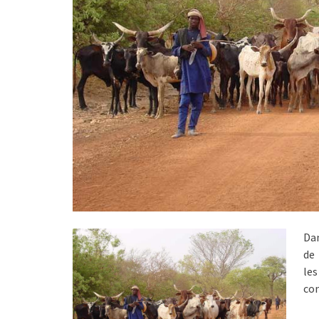
Da
de 
le
con