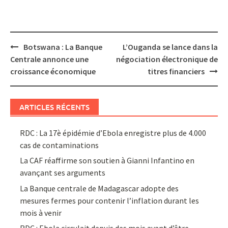
Post
Botswana : La Banque
L’Ouganda se lance dans la
navigation
Centrale annonce une
négociation électronique de
croissance économique
titres financiers
ARTICLES RÉCENTS
RDC : La 17è épidémie d’Ebola enregistre plus de 4.000
cas de contaminations
La CAF réaffirme son soutien à Gianni Infantino en
avançant ses arguments
La Banque centrale de Madagascar adopte des
mesures fermes pour contenir l’inflation durant les
mois à venir