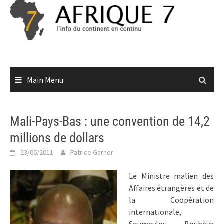
Skip
to
content
Main Menu
Mali-Pays-Bas : une convention de 14,2
millions de dollars
23/06/2011
Patrice Garner
Le Ministre malien des
Affaires étrangères et de
la Coopération
internationale,