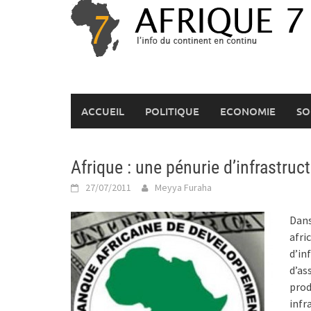
Skip
to
content
ACCUEIL
POLITIQUE
ECONOMIE
SO
Afrique : une pénurie d’infrastruc
27/07/2011
Meyya Furaha
Dan
afri
d’i
d’as
prod
infr