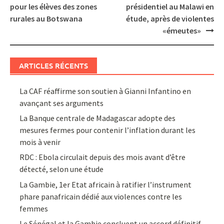
navigation
pour les élèves des zones
présidentiel au Malawi en
rurales au Botswana
étude, après de violentes
«émeutes»
ARTICLES RÉCENTS
La CAF réaffirme son soutien à Gianni Infantino en
avançant ses arguments
La Banque centrale de Madagascar adopte des
mesures fermes pour contenir l’inflation durant les
mois à venir
RDC : Ebola circulait depuis des mois avant d’être
détecté, selon une étude
La Gambie, 1er Etat africain à ratifier l’instrument
phare panafricain dédié aux violences contre les
femmes
Le Sénégal et la Gambie concluent un accord définitif