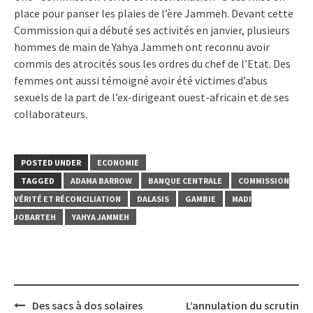
place pour panser les plaies de l’ère Jammeh. Devant cette
Commission qui a débuté ses activités en janvier, plusieurs
hommes de main de Yahya Jammeh ont reconnu avoir
commis des atrocités sous les ordres du chef de l’Etat. Des
femmes ont aussi témoigné avoir été victimes d’abus
sexuels de la part de l’ex-dirigeant ouest-africain et de ses
collaborateurs.
POSTED UNDER
ECONOMIE
TAGGED
ADAMA BARROW
BANQUE CENTRALE
COMMISSION
VÉRITÉ ET RÉCONCILIATION
DALASIS
GAMBIE
MADI
JOBARTEH
YAHYA JAMMEH
Post
Des sacs à dos solaires
L’annulation du scrutin