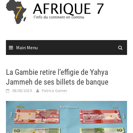
Skip
to
content
Main Menu
La Gambie retire l’effigie de Yahya
Jammeh de ses billets de banque
08/08/2019
Patrice Garner