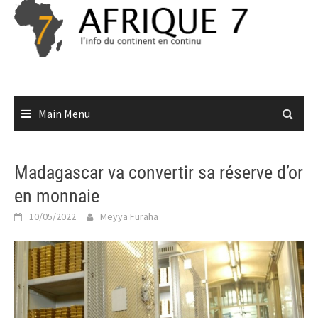
Skip
to
content
Main Menu
Madagascar va convertir sa réserve d’or
en monnaie
10/05/2022
Meyya Furaha