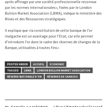
après affinage par une société professionnelle reconnue
par les normes internationales», fixées par le London
Bullion Market Association (LBMA), indique le ministère des
Mines et des Ressources stratégiques.
Il explique que «la constitution de cette banque de l’or
malgache est un avantage pour l’Etat, car elle permet
d’introduire l’or dans le cadre des réserves de changes de la
Banque, utilisables à toutes fins».
POSTED UNDER
ACCUEIL
ECONOMIE
TAGGED
LBMA
LONDON BULLION MARKET ASSOCIATION
RÉSERVE NATIONALE D’OR
RÉSERVES DE CHANGES
Post
Somalie : Le président
Libye: L’Egypte salue l’accord