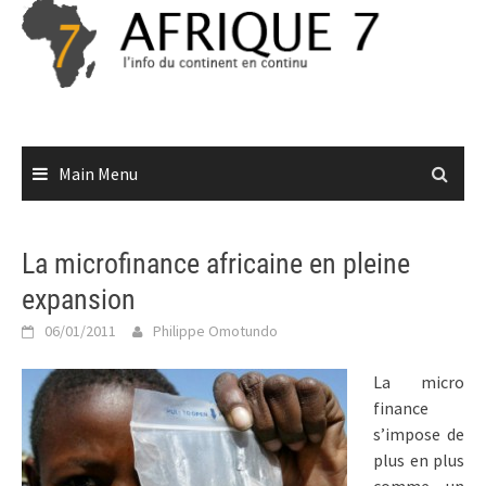
Skip
to
content
Main Menu
La microfinance africaine en pleine
expansion
06/01/2011
Philippe Omotundo
La micro
finance
s’impose de
plus en plus