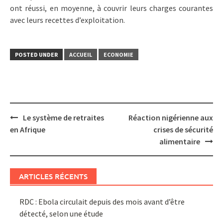
ont réussi, en moyenne, à couvrir leurs charges courantes
avec leurs recettes d’exploitation.
POSTED UNDER
ACCUEIL
ECONOMIE
Post
Le système de retraites
Réaction nigérienne aux
navigation
en Afrique
crises de sécurité
alimentaire
ARTICLES RÉCENTS
RDC : Ebola circulait depuis des mois avant d’être
détecté, selon une étude