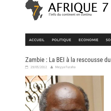
Skip
to
content
ACCUEIL
POLITIQUE
ECONOMIE
SO
Zambie : La BEI à la rescousse d
29/05/2012
Meyya Furaha