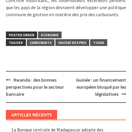
Contrôle insuffisant, les observateurs extérieurs pensent
que les pays de la région devraient développer une politique
commune de gestion en matière des prix des carburants.
POSTED UNDER
ECONOMIE
TAGGED
CARBURANTS
HAUSSE DES PRIX
TCHAD
Post
Rwanda : des bonnes
Guinée : un financement
navigation
perspectives pour le secteur
européen bloqué par les
bancaire
législatives
ARTICLES RÉCENTS
La Banque centrale de Madagascar adopte des