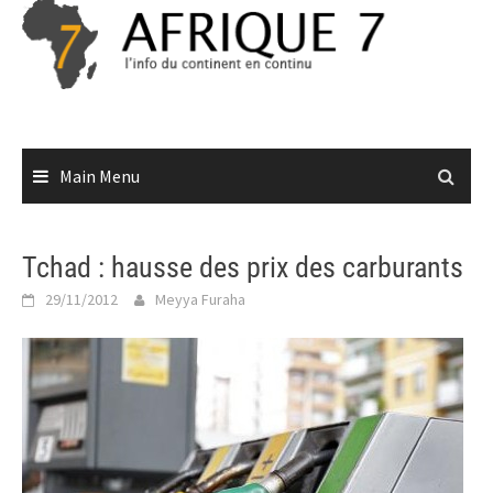
Skip
to
content
Main Menu
Tchad : hausse des prix des carburants
29/11/2012
Meyya Furaha