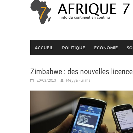
Skip
to
content
ACCUEIL
POLITIQUE
ECONOMIE
SO
Zimbabwe : des nouvelles licences
20/03/2013
Meyya Furaha