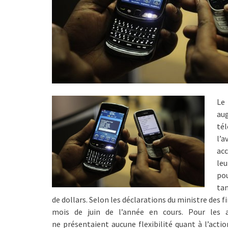
Le
au
tél
l’
acc
leu
pou
tan
de dollars. Selon les déclarations du ministre des f
mois de juin de l’année en cours. Pour les au
ne présentaient aucune flexibilité quant à l’acti