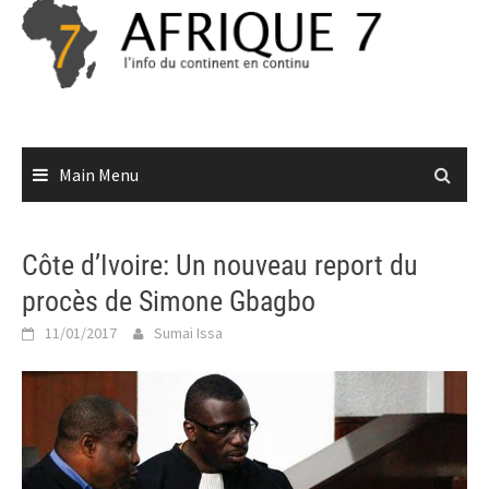
Skip
to
content
Main Menu
Côte d’Ivoire: Un nouveau report du
procès de Simone Gbagbo
11/01/2017
Sumai Issa