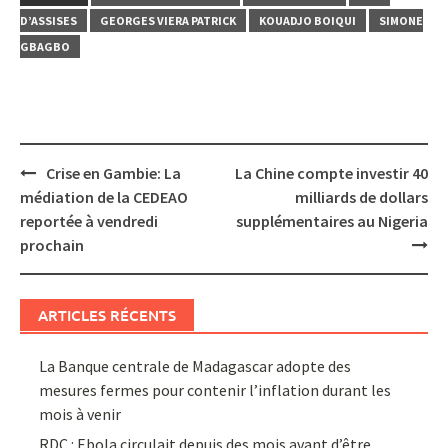
D’ASSISES
GEORGES VIERA PATRICK
KOUADJO BOIQUI
SIMONE
GBAGBO
Post
Crise en Gambie: La
La Chine compte investir 40
navigation
médiation de la CEDEAO
milliards de dollars
reportée à vendredi
supplémentaires au Nigeria
prochain
ARTICLES RÉCENTS
La Banque centrale de Madagascar adopte des
mesures fermes pour contenir l’inflation durant les
mois à venir
RDC : Ebola circulait depuis des mois avant d’être