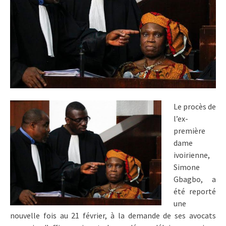
Le procès de
l’ex-
première
dame
ivoirienne,
Simone
Gbagbo, a
été reporté
une
nouvelle fois au 21 février, à la demande de ses avocats