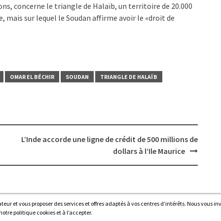
s, concerne le triangle de Halaïb, un territoire de 20.000
, mais sur lequel le Soudan affirme avoir le «droit de
OMAR EL BÉCHIR
SOUDAN
TRIANGLE DE HALAÏB
L’Inde accorde une ligne de crédit de 500 millions de
dollars à l’Ile Maurice
sateur et vous proposer des services et offres adaptés à vos centres d’intérêts. Nous vous in
Proudl
tre politique cookies et à l’accepter.