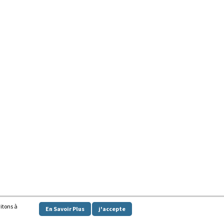
vitons à
En Savoir Plus
j'accepte
y powered by
WordPress
.
|
Theme: Awaken by
ThemezHut
.