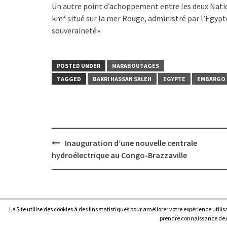
Un autre point d’achoppement entre les deux Nation
km² situé sur la mer Rouge, administré par l’Egypte
souveraineté».
POSTED UNDER
MARABOUTAGES
TAGGED
BAKRI HASSAN SALEH
EGYPTE
EMBARGO
Post
Inauguration d’une nouvelle centrale
navigation
hydroélectrique au Congo-Brazzaville
Le Site utilise des cookies à des fins statistiques pour améliorer votre expérience utili
Copyright © 2026
Afrique7, l’info du continent en continu
.
prendre connaissance de no