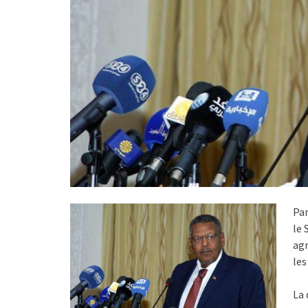
Par
le 
agr
les
La 