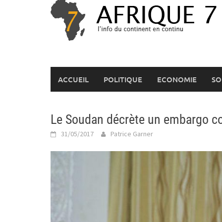
Skip
to
content
ACCUEIL
POLITIQUE
ECONOMIE
SO
Le Soudan décrète un embargo con
31/05/2017
Patrice Garner